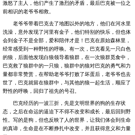
激怒了主人，他们产生了激烈的矛盾，最后巴克被一位之
前相识的老爷爷相救。
老爷爷带着巴克去了地图以外的地方，他们在河水里
洗澡，意外发现了河里有金子，他们特别的快乐，但也体
会到金子不是全部，爱和陪伴才是！巴克在原始森林里，
经常感受到一种野性的呼唤。有一次，巴克看见一只白色
的狼，后面他发现白狼领导着狼群，在一次狼群觅食中，
巴克救了狼群中的一只狼，狼群中的狼对巴克的勇气和力
量都非常赞赏，在帮助老爷爷打败了坏蛋后，老爷爷也去
世了，巴克就留在狼群中，与其他的狼一起生活，顺应了
野性的呼唤，回归了祖先的号召。
巴克经历的一波三折，先是文明世界的狗的生存状
态，之后在命运的逼迫下不得不改变和成长，最后回到野
性。写的是狗，但也反映了人的世界，让我们体会到生命
的真谛，生命是在不断挣扎中改变，并且获得意义和力量