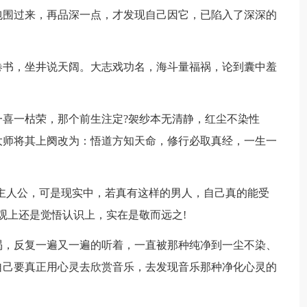
包围过来，再品深一点，才发现自己因它，已陷入了深深的
书，坐井说天阔。大志戏功名，海斗量福祸，论到囊中羞
一枯荣，那个前生注定?袈纱本无清静，红尘不染性
大师将其上阕改为：悟道方知天命，修行必取真经，一生一
人公，可是现实中，若真有这样的男人，自己真的能受
观上还是觉悟认识上，实在是敬而远之!
，反复一遍又一遍的听着，一直被那种纯净到一尘不染、
自己要真正用心灵去欣赏音乐，去发现音乐那种净化心灵的