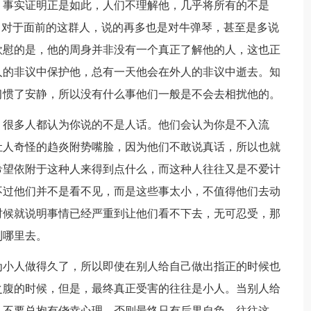
，事实证明正是如此，人们不理解他，几乎将所有的不是
，对于面前的这群人，说的再多也是对牛弹琴，甚至是多说
欣慰的是，他的周身并非没有一个真正了解他的人，这也正
人的非议中保护他，总有一天他会在外人的非议中逝去。知
习惯了安静，所以没有什么事他们一般是不会去相扰他的。
很多人都认为你说的不是人话。他们会认为你是不入流
让人奇怪的趋炎附势嘴脸，因为他们不敢说真话，所以也就
希望依附于这种人来得到点什么，而这种人往往又是不爱计
不过他们并不是看不见，而是这些事太小，不值得他们去动
时候就说明事情已经严重到让他们看不下去，无可忍受，那
到哪里去。
小人做得久了，所以即使在别人给自己做出指正的时候也
之腹的时候，但是，最终真正受害的往往是小人。当别人给
，不要总抱有侥幸心理，否则最终只有后果自负，往往这