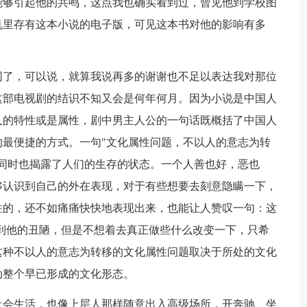
能够引起他的共鸣，这点我也确实看到过，曾见他到学校图
机里存有这本小说的电子版，可见这本书对他的影响有多
了，可以说，就算我说再多的谢谢也不足以表达我对那位
这部电视剧的结识不知又会是何年何月。因为小说是中国人
人的特性或是属性，剧中男主人公的一句话既概括了中国人
最便捷的方式。一句"文化属性问题，不以人的意志为转
同时也揭露了人们的生存的状态。一个人善也好，恶也
够认识到自己的外在表现，对于有些想要去刻意隐瞒一下，
住的，还不如痛痛快快地表现出来，也能让人赞叹一句：这
到他的丑陋，但是不想着去真正做些什么改变一下，只希
这种不以人的意志为转移的文化属性问题取决于所处的文化
动整个早已形成的文化形态。
会生活，也像上层人那样随意出入高级场所，开奔驰、坐