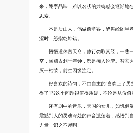
来，逐字品味，难以名状的共鸣感会逐渐地
思索。
本是后山人，偶做前堂客，醉舞经阁半卷
涩时，怒指乾坤错。
悟悟道休言天命，修行勿取真经，一悲一喜
空，幽幽古刹千年钟，都是痴人说梦。智玄
灭一枯荣，前生因缘注定。
好喜欢的诗句，不由自主的`喜欢上了男主
得了吗?这个问题很值得质疑，不论是从价值
还有剧中的音乐，天国的女儿，如饥似渴
震撼到人的灵魂深处的声音激荡着，感悟到
力量，识之不易啊!