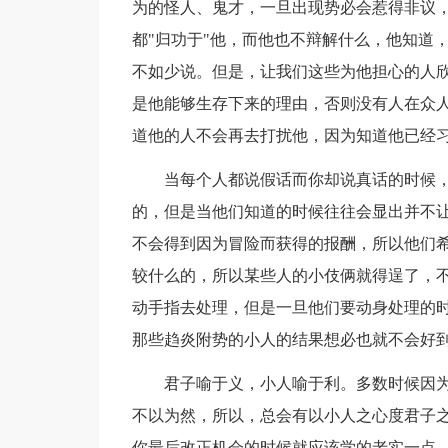
为的怪人、鬼才，一旦出现势必会惹得非议
都"归功于"他，而他也不辩解什么，他知道
不如少说。但是，让我们这些为他担心的人
是他能够生存下来的理由，否则没有人在众
道他的人不会再去打扰他，因为知道他已经
当每个人都说假话而你却说真话的时候，
的，但是当他们知道的时候往往会显出并不
不会得到因为冒险而获得的报酬，所以他们
较什么的，所以某些人的小伎俩就得逞了，
动手指去处理，但是一旦他们要动身处理的
那些趋炎附势的小人的结果想必也就不会好
君子喻于义，小人喻于利。多数时候因为
不以为然，所以，总会有以小人之心度君子
你最后改正机会的时候就应该学的老实一点