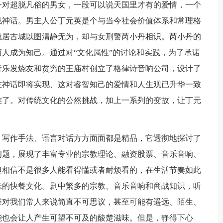
对超脱凡俗的男女，一段可以说天国里才有的爱情，一个
战神话。男主人公丁元英是个与当今社会价值体系和常理格
隐居古城以图清静无为，却与女刑警芮小丹相识。芮小丹的
人成为知己。通过对“文化属性”的讨论和实践，为了承诺
音乐发烧友和贫穷的王庙村创立了格律诗音响公司，设计了
在神话即将实现、这对睿智知己的爱情和人生观已升华一致
难了。对传统文化的公然挑战，加上一系列的变故，让丁元
写作手法、语言对话方方面面都是精品，它透彻地探讨了
问题，展现了丰富专业的宗教理论、融资股票、音乐音响、
但相信不是很多人能看得懂或者耐烦看的，在生活节奏如此
味的快餐文化。剧中繁多的宗教、音乐音响和商战知识，听
维对我们常人来说简直不可思议，甚至可能有遥远、陌生、
能也会让人产生可望不可及的酸楚滋味。但是，静得下心