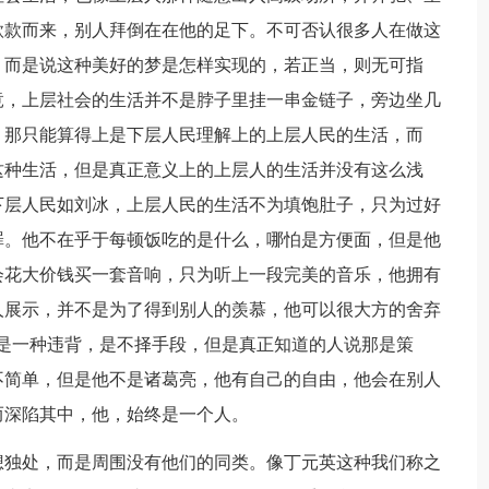
款款而来，别人拜倒在在他的足下。不可否认很多人在做这
，而是说这种美好的梦是怎样实现的，若正当，则无可指
竟，上层社会的生活并不是脖子里挂一串金链子，旁边坐几
，那只能算得上是下层人民理解上的上层人民的生活，而
这种生活，但是真正意义上的上层人的生活并没有这么浅
下层人民如刘冰，上层人民的生活不为填饱肚子，只为过好
罪。他不在乎于每顿饭吃的是什么，哪怕是方便面，但是他
会花大价钱买一套音响，只为听上一段完美的音乐，他拥有
人展示，并不是为了得到别人的羡慕，他可以很大方的舍弃
是一种违背，是不择手段，但是真正知道的人说那是策
不简单，但是他不是诸葛亮，他有自己的自由，他会在别人
而深陷其中，他，始终是一个人。
独处，而是周围没有他们的同类。像丁元英这种我们称之