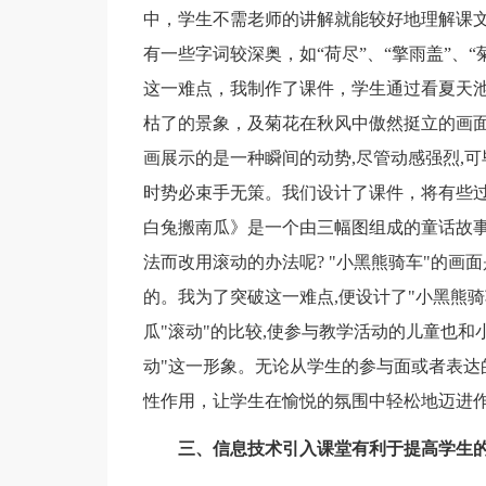
中，学生不需老师的讲解就能较好地理解课
有一些字词较深奥，如“荷尽”、“擎雨盖”、
这一难点，我制作了课件，学生通过看夏天
枯了的景象，及菊花在秋风中傲然挺立的画面
画展示的是一种瞬间的动势,尽管动感强烈,
时势必束手无策。我们设计了课件，将有些过
白兔搬南瓜》是一个由三幅图组成的童话故事
法而改用滚动的办法呢? "小黑熊骑车"的画
的。我为了突破这一难点,便设计了"小黑熊骑
瓜"滚动"的比较,使参与教学活动的儿童也
动"这一形象。无论从学生的参与面或者表达
性作用，让学生在愉悦的氛围中轻松地迈进
三、信息技术引入课堂有利于提高学生