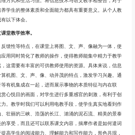
思维方式和生活习惯。将信息技术与语文教学相整合，对于
培养学生的整体素质和全面能力都具有重要意义。从个人教
我有以下体会。
文课堂教学效率。
、反馈性等特点，在课堂上将图、文、声、像融为一体，使
的应用同时简化了教师的操作，使得教师能集中精力于教学
然，这需要有丰富的可供教师使用的资源。具体来说，信息
计算机图、文、声、像、动并茂的特点，激发学习兴趣。通
音等有机集成在一起，进而展示事物的本质特征与内在联
成赏心悦目的画面，对学生进行多重感官的刺激，有利于创
意力。教学时我们可以利用电教手段，使学生真实地看到作
山、壮丽的三峡、浩荡的长江、汹涌的泥石流、精美的景泰
美的享受，而且还可以联系课文内容，揣摩作者是如何遣词
于提高学生的阅读能力、理解能力和写作能力，形色共现，