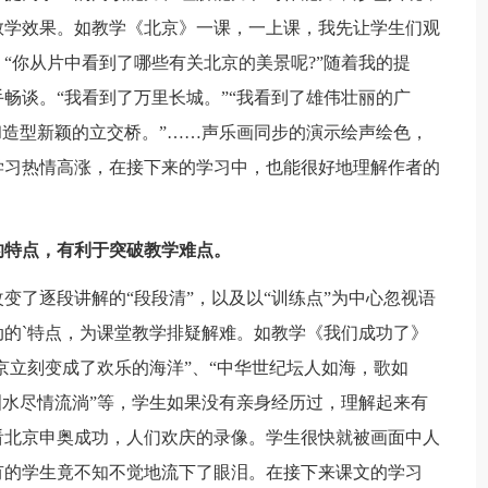
教学效果。如教学《北京》一课，一上课，我先让学生们观
“你从片中看到了哪些有关北京的美景呢?”随着我的提
畅谈。“我看到了万里长城。”“我看到了雄伟壮丽的广
和造型新颖的立交桥。”……声乐画同步的演示绘声绘色，
学习热情高涨，在接下来的学习中，也能很好地理解作者的
的特点，有利于突破教学难点。
变了逐段讲解的“段段清”，以及以“训练点”为中心忽视语
的`特点，为课堂教学排疑解难。如教学《我们成功了》
京立刻变成了欢乐的海洋”、“中华世纪坛人如海，歌如
泪水尽情流淌”等，学生如果没有亲身经历过，理解起来有
看北京申奥成功，人们欢庆的录像。学生很快就被画面中人
有的学生竟不知不觉地流下了眼泪。在接下来课文的学习