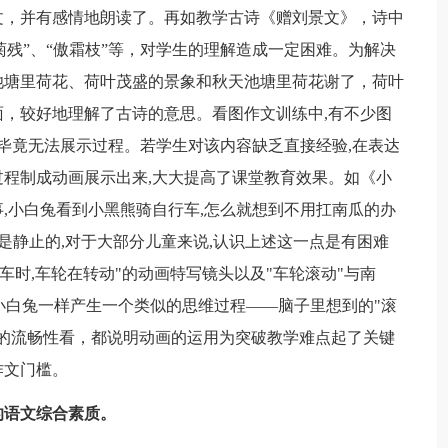
文，并有感情地朗读了。再如教学古诗《赠刘景文》，诗中
“菊残”、“傲霜枝”等，对学生的理解造成一定困难。为解决
池塘里荷花、荷叶茂盛的景象和秋天池塘里荷花谢了，荷叶
，较好地理解了古诗的意思。看图作文训练中,有不少图
可毕竟无法展示过程。若学生对该内容缺乏直接经验,在表达
程制成动画展示出来,大大提高了课堂教育效果。如《小
,小白兔看到小黑熊骑自行车,怎么就想到不用扛南瓜的办
面是静止的,对于大部分儿童来说,认识上述这一点是有困难
车时,车轮在转动"的动画特写镜头以及"车轮滚动"与南
和小白兔一样产生一个类似的思维过程——脑子里想到的"滚
的流畅性看，都说明动画的运用为突破教学难点起了关键
作文门槛。
的语文综合素质。