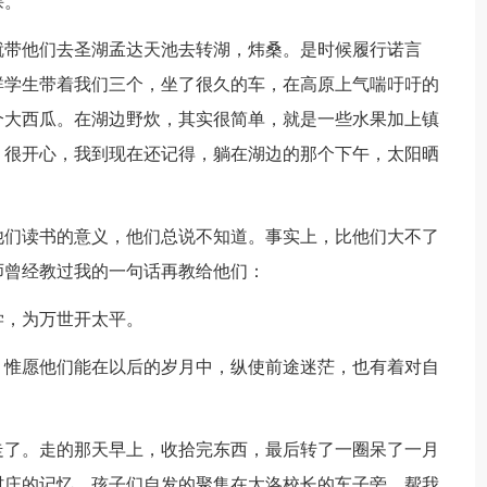
课。
带他们去圣湖孟达天池去转湖，炜桑。是时候履行诺言
群学生带着我们三个，坐了很久的车，在高原上气喘吁吁的
个大西瓜。在湖边野炊，其实很简单，就是一些水果加上镇
，很开心，我到现在还记得，躺在湖边的那个下午，太阳晒
们读书的意义，他们总说不知道。事实上，比他们大不了
师曾经教过我的一句话再教给他们：
，为万世开太平。
惟愿他们能在以后的岁月中，纵使前途迷茫，也有着对自
了。走的那天早上，收拾完东西，最后转了一圈呆了一月
村庄的记忆。孩子们自发的聚集在太洛校长的车子旁，帮我