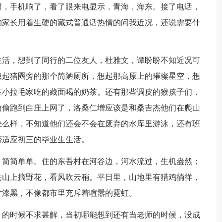
，手机响了，看了眼来电显示，青海，海东。接了电话，
的家长用着生硬的藏式普通话热情的问我近况，还说需要什
活，想到了同行的二位友人，杜雅文，谭盼盼不知近况可
想起猪圈旁的那个简陋厕所，想起那高原上的璀璨星空，想
在小拉毛家吃的藏面喝的奶茶。还有那些调皮的猴孩子们，
偷偷跑到白庄上网了，洛桑仁增应该是和桑吉杰他们在爬山
怎么样，不知道他们还会不会在废弃的水库里游泳，还有班
否适应初三的毕业生生活。
简简单单。住的东吾村在河谷边，河水流过，生机盎然；
去山上摘野花，看风吹云稍。平日里，山地里有猎鸡徜徉，
片漆黑，不像都市里充斥着喧嚣的霓虹。
的时候不求甚解，当初哪能想到还有当老师的时候，没成