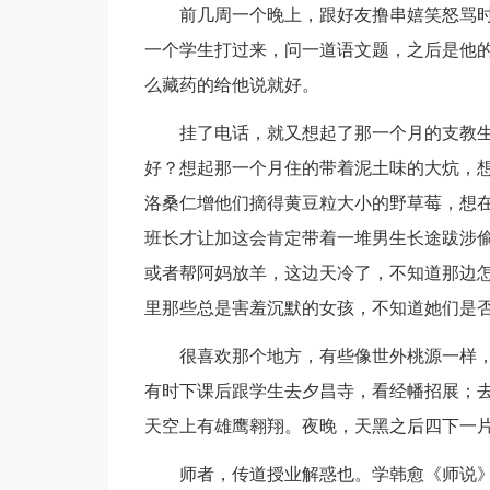
前几周一个晚上，跟好友撸串嬉笑怒骂时
一个学生打过来，问一道语文题，之后是他
么藏药的给他说就好。
挂了电话，就又想起了那一个月的支教生
好？想起那一个月住的带着泥土味的大炕，
洛桑仁增他们摘得黄豆粒大小的野草莓，想
班长才让加这会肯定带着一堆男生长途跋涉
或者帮阿妈放羊，这边天冷了，不知道那边
里那些总是害羞沉默的女孩，不知道她们是
很喜欢那个地方，有些像世外桃源一样，
有时下课后跟学生去夕昌寺，看经幡招展；
天空上有雄鹰翱翔。夜晚，天黑之后四下一
师者，传道授业解惑也。学韩愈《师说》