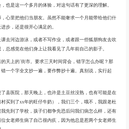
会，也是这一个多月的体验，对这句话有了更深的理解。
，心里把他们当朋友。虽然不能奢求一个月能带给他们什
天进步，还是很开心满足的。
课去河边游泳，或者不写作业，或者跟一些狐朋狗友去吹
思，总感觉在他们身上让我看见了几年前自己的影子。
天上的`街市。要求三天时间背会，错字怎么办呢？那
，错一个字全文抄一遍，要作弊抄十遍。真别说，实行起
了县医院，那天晚上，也许是土豆丝没熟，也有可能是在
村买到了xx年的旺仔牛奶），我们三个，哦不，我跟老杜
候我先到了学校，孩子们都争先恐后问我们病怎么样，还有
两位女老师生病了自己很内疚，因为他总是惹两个女老师生