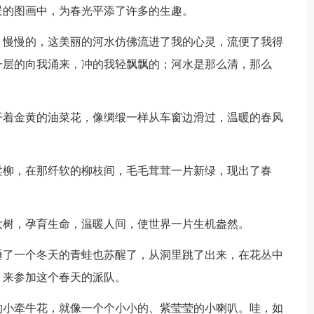
景的图画中，为春光平添了许多的生趣。
，慢慢的，这美丽的河水仿佛流进了我的心灵，流便了我得
一层的向我涌来，冲的我轻飘飘的；河水是那么清，那么
开着金黄的油菜花，像绸缎一样从车窗边滑过，温暖的春风
柔柳，在那纤软的柳枝间，毛毛茸茸一片新绿，现出了春
大树，孕育生命，温暖人间，使世界一片生机盎然。
睡了一个冬天的青蛙也苏醒了，从洞里跳了出来，在花丛中
，来参加这个春天的派队。
的小牵牛花，就像一个个小小的、紫莹莹的小喇叭。哇，如