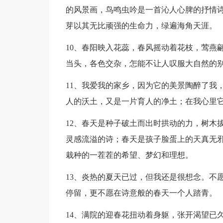
的风景画，鸟鸣虫吟是一首沁人心脾的抒情
芽以其无比顽强的生命力，绿遍海角天涯。
10、春阳映入花蕊，春风摇动着花枝，莺燕
当头，各色交杂，怎能不让人叹服大自然的
11、我爱我的家乡，因为它的美景陶醉了我
人的沃土，又是一片育人的净土；在我心里
12、春天是种子破土而出时拱动的力，树木
灵感流溢的诗；春天是孩子脸蛋上的天真无
栽种的一茬茬的希望、梦幻和理想。
13、炎热的夏天已过，但我还是很想念。不
停留，更不愿在诗意般的春天一个人踏青。
14、满院的迎春花扭动着身躯，张开渴望已