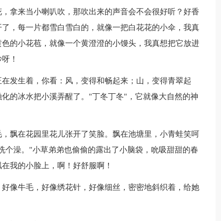
花，拿来当小喇叭吹，那吹出来的声音会不会很好听？好香
开了，每一片都雪白雪白的，就像一把白花花的小伞，我真
黄色的小花苞，就像一个黄澄澄的小馒头，我真想把它放进
妙呀！
正在发生着，你看：风，变得和畅起来；山，变得青翠起
化的冰水把小溪弄醒了。"丁冬丁冬"，它就像大自然的神
毛，飘在花园里花儿张开了笑脸。飘在池塘里，小青蛙笑呵
洗个澡。"小草弟弟也偷偷的露出了小脑袋，吮吸甜甜的春
飘在我的小脸上，啊！好舒服啊！
，好像牛毛，好像绣花针，好像细丝，密密地斜织着，给她