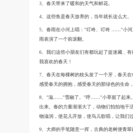
3、春天带来了暖和的天气和鲜花。
4、这些鱼是春天放养的，当年就长这么大。
5、春雨在小河上唱："叮咚、叮咚 ……"
雨表演了一个前滚翻。
6、我们这些小朋友们有都玩起了捉迷藏﹑有
我喜欢的春天！
7、春天在每棵树的枝头发了一个牙，春天在
感受春天的拥抱，感受春天的那绿色的生命
8、"滋……"雪融了。"呼……"小草挺了起
出来。春的力量渐渐大了，动物们拍拍地干
物滋润，使花儿开放，使鸟儿歌唱，让我们
9、大师的手笔随意一挥，古典的老树便青翠