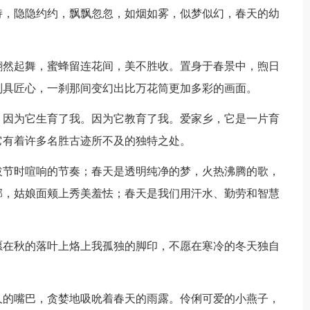
诗，隐隐约约，飘飘忽忽，如烟如雾，似梦似幻，春天的幼
翩然起舞，蜜蜂留连花间，美不胜收。置身于春景中，煦日
别具匠心，一刹那间变幻出比万花筒更加多彩的画面。
，因为它生育了我。因为它教育了我。爱家乡，它是一片育
它有着许多名胜古迹所不及的独特之处。
拔节时喧响的节奏；春天是透明纯净的梦，火热沸腾的歌，
邪，姑娘面颊上秀美羞怯；春天是我们用汗水、勤劳和智慧
愿在秋的落叶上烙上我孤独的脚印，不愿在寒冷的冬天独自
久的嘴巴，贪婪地吸吮着春天的雨露。伶俐可爱的小燕子，