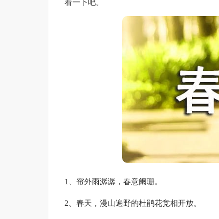
看一下吧。
1、帘外雨潺潺，春意阑珊。
2、春天，漫山遍野的杜鹃花竞相开放。