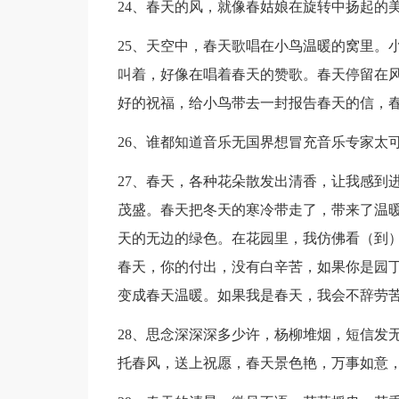
24、春天的风，就像春姑娘在旋转中扬起的
25、天空中，春天歌唱在小鸟温暖的窝里。
叫着，好像在唱着春天的赞歌。春天停留在
好的祝福，给小鸟带去一封报告春天的信，
26、谁都知道音乐无国界想冒充音乐专家太
27、春天，各种花朵散发出清香，让我感到
茂盛。春天把冬天的寒冷带走了，带来了温
天的无边的绿色。在花园里，我仿佛看（到
春天，你的付出，没有白辛苦，如果你是园
变成春天温暖。如果我是春天，我会不辞劳
28、思念深深深多少许，杨柳堆烟，短信发
托春风，送上祝愿，春天景色艳，万事如意