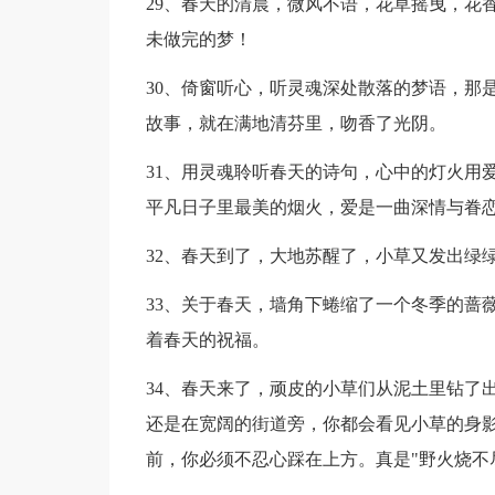
29、春天的清晨，微风不语，花草摇曳，花
未做完的梦！
30、倚窗听心，听灵魂深处散落的梦语，那
故事，就在满地清芬里，吻香了光阴。
31、用灵魂聆听春天的诗句，心中的灯火用
平凡日子里最美的烟火，爱是一曲深情与眷
32、春天到了，大地苏醒了，小草又发出绿
33、关于春天，墙角下蜷缩了一个冬季的蔷
着春天的祝福。
34、春天来了，顽皮的小草们从泥土里钻了
还是在宽阔的街道旁，你都会看见小草的身
前，你必须不忍心踩在上方。真是"野火烧不