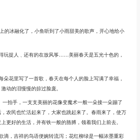
小河上的冰融化了，小鱼听到了小雨甜美的歌声，开心地给小
得玩捉人﹑还有的在放风筝……美丽春天是五光十色的，
每朵花里写了一首歌，春天在每个人的脸上写满了幸福，
，激动的泪慢慢的掠过脸庞。
来。一拍手，一支支美丽的花像变魔术一般一朵接一朵蹦了
活，农民也忙活起来了，大家也跳起来了。春雨来了，使万
过上更好的生活，并有铁一般的胳膊，领着我们上前去。
欲滴，吉祥的鸟语便婉转流泻；花红柳绿是一幅浓墨重彩