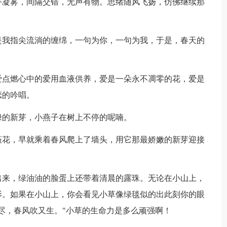
香凝雾，间隔交错，无声有物。思绪随风飞扬，仿佛继续那
是我指尖流淌的缠绵，一句为你，一句为我，于是，春天的
爱点燃心中的爱用血液供养，爱是一朵永不凋零的花，爱是
恋的吟唱。
绿的新芽，小燕子在树上不停的呢喃。
薇花，早就乘着春风爬上了墙头，用它那最娇嫩的新芽迎接
出来，绿油油的脸蛋上还带着清晨的露珠。无论在小山上，
影。如果在小山上，你会看见小草像绿毯似的出此刻你的眼
尽，春风吹又生。"小草的生命力是多么顽强啊！