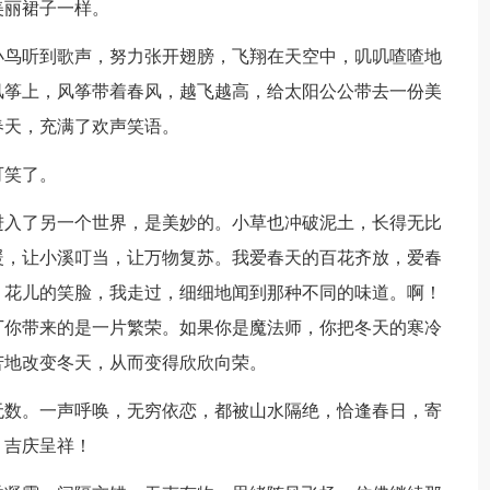
美丽裙子一样。
小鸟听到歌声，努力张开翅膀，飞翔在天空中，叽叽喳喳地
风筝上，风筝带着春风，越飞越高，给太阳公公带去一份美
春天，充满了欢声笑语。
可笑了。
进入了另一个世界，是美妙的。小草也冲破泥土，长得无比
暖，让小溪叮当，让万物复苏。我爱春天的百花齐放，爱春
）花儿的笑脸，我走过，细细地闻到那种不同的味道。啊！
丁你带来的是一片繁荣。如果你是魔法师，你把冬天的寒冷
苦地改变冬天，从而变得欣欣向荣。
无数。一声呼唤，无穷依恋，都被山水隔绝，恰逢春日，寄
，吉庆呈祥！