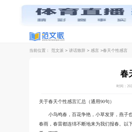
>
>
>
当前位置：
范文派
讲话致辞
感言
春天个性感言
春
时间：2024-
关于春天个性感言汇总（通用90句）
小鸟鸣春，百花争艳，小草发芽，燕子也
春雨，春雷都连绵不断地来为我们报春。以