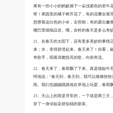
果有一些小小的蚂蚁摘下一朵浅紫色的牵牛
呀！果园里的橘子树开花了，有的花瓣全展
想撑着这白色的小伞，去照相；有的露出嫩
嘴巴里细细品尝。哦，农村的春天是多么奇
21、在春天的太阳下，还有更多美妙的事情
来；水，变得碧澄起来。春天来了！你看，融
奇歌手，唱着清脆悦耳的歌，向前奔流。
22、春天来了，春雨飘了下来。真是细如牛
呵地说："春天到，春天到，我可以痛痛快快
雨。我们也蹦蹦跳跳地在草地上玩耍，春雨
23、天山上的雨是寻常的，一下就是两三天
穿了一身绿如染碧似锦的新装。