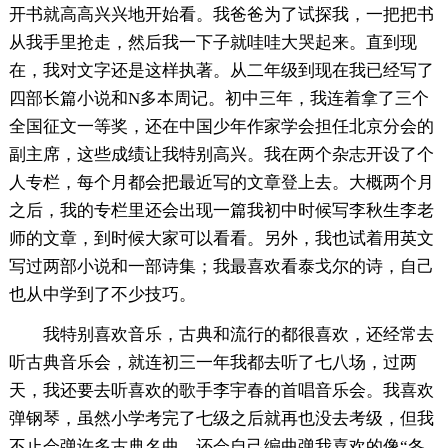
开书就高高兴兴地开始看。我爸爸为了试探我，一把把书
从我手里抢走，然后我一下子就哇哇大哭起来。直到现
在，我对文字还是这样执著。从二年级到现在我已经写了
四部长篇小说和N多本周记。初中三年，我连着拿了三个
全国征文一等奖，还在中国少年作家学会担任北京分会的
副主席，这些成绩让我特别高兴。我在两个杂志开设了个
人专栏，每个月都会把最近写的文章登上去。大概两个月
之后，我的专栏里还会出现一篇我初中时候写李秋生李老
师的文章，到时候大家可以看看。另外，我也试着用英文
写过两部小说和一部诗集；我最喜欢看泰戈尔的诗，自己
也从中学到了不少技巧。
我特别喜欢音乐，古典和流行的都很喜欢，还经常去
听古典音乐会，就连初三一年我都去听了七八场，过两
天，我还要去听喜欢的歌手李宇春的首唱音乐会。我喜欢
弹钢琴，虽然小学考完了七级之后就再也没去考级，但我
不止会弹许多古典名曲，还会自己编曲弹我喜欢的像“冬