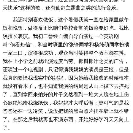
天快乐”这样的歌，还有仙剑主题曲之类的流行音乐。
我还特别喜欢做饭，这个暑假我就一直在给家里做午
饭和晚饭，做得反正比咱们学校食堂的饭菜要好吃。我比
较擅长表演。我初二曾经自编自导自演过一个英语剧
叫“偷看短信”，和当时班里的'张铮同学和杨纯萌同学扮演
一家三口，演得很成功，观众当时笑得整个教室都在抖。
我在上小学之前就出演过麦当劳、椰树椰汁之类的广告，
还演过一个电视剧，只记得演我妈妈的演员是王姬，但是
我真的要怪我现实中的妈妈，因为她给我接戏的时候根本
就没有看本子，也不知道我演的结局是从山上掉下去摔死
了，直到拿回来拍好的片子突然看到一堆大人跪在地上伤
心欲绝地给我烧纸钱，我妈妈才大呼后悔；更可气的是我
爸爸还在一边冷笑，说没把我的黑白照片挂在墙上就不错
了。在那之后我就再也不演东西，开始好好学习天天向上
了。