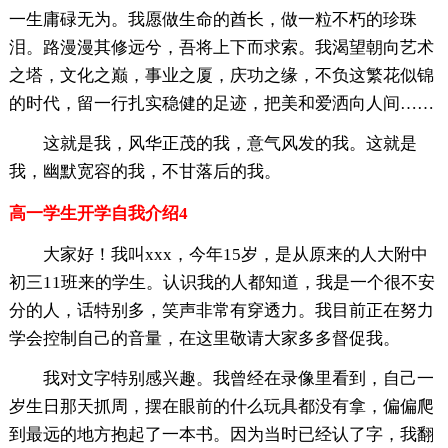
一生庸碌无为。我愿做生命的酋长，做一粒不朽的珍珠
泪。路漫漫其修远兮，吾将上下而求索。我渴望朝向艺术
之塔，文化之巅，事业之厦，庆功之缘，不负这繁花似锦
的时代，留一行扎实稳健的足迹，把美和爱洒向人间……
这就是我，风华正茂的我，意气风发的我。这就是
我，幽默宽容的我，不甘落后的我。
高一学生开学自我介绍4
大家好！我叫xxx，今年15岁，是从原来的人大附中
初三11班来的学生。认识我的人都知道，我是一个很不安
分的人，话特别多，笑声非常有穿透力。我目前正在努力
学会控制自己的音量，在这里敬请大家多多督促我。
我对文字特别感兴趣。我曾经在录像里看到，自己一
岁生日那天抓周，摆在眼前的什么玩具都没有拿，偏偏爬
到最远的地方抱起了一本书。因为当时已经认了字，我翻