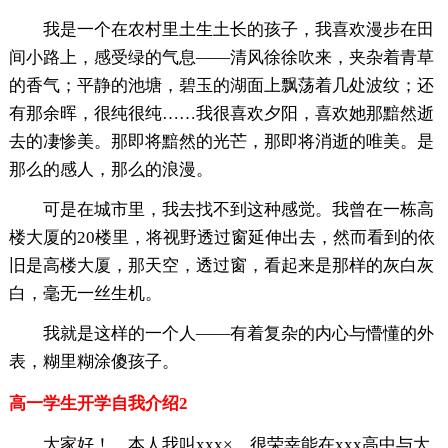
我是一个在农村里土生土长的孩子，我喜欢漫步在田
间小路上，感受绿的气息——清风徐徐吹来，夹杂着青草
的香气；平静的池塘，碧玉的湖面上飘荡着几处波纹；还
有那余晖，很纯很纯……我很喜欢夕阳，喜欢她那黯然逝
去的凄惨美。那即将黯然的光芒，那即将消逝的唯美。是
那么的感人，那么的浪漫。
可是在城市里，我去找不到这种感觉。我曾在一栋高
楼大厦的20楼里，将视野透过窗延伸出去，然而看到的依
旧是高楼大厦，那天空，透过窗，看起来是那样的灰白灰
白，毫无一丝生机。
我就是这样的一个人——有着复杂的内心与懵懂的外
表，糊里糊涂傻孩子。
高一学生开学自我介绍2
大家好！，本人我叫xxx×，很荣幸能在xxx高中与大