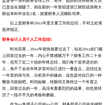
监督等一系列财务管理工作，有序、稳步的培养财务人员
已是迫在眉睫了。拟在新的一年里招进浙江财院或浙商大
财会本科毕业生2名，抓紧财务人员梯队培养。
以上是财务科20xx年度主要工作的总结，不对之处请
批评指正。
财务会计人员个人工作总结5
时光荏苒，20xx年很快就要过去了，站在20xx的门槛
上回首过去的一年，内心不禁感慨万千？财务工作二十余
年，也写了近二十份的年终总结，我们每个追求进步的
人，免不了会在年终岁首对自己进行一番盘点，总结过去
一年里的得与失，分析其中的缘由，这也是对自己的一种
鞭策与鼓励吧。时间如梭，转眼间又将跨过一个年度之
坎，回首过去的一年，虽没有轰轰烈烈的战果，但也算经
历了一段不平凡的考验和磨砺。
作为xx集团子公司的xx公司，财务部是公司的关键部