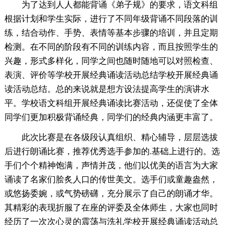
为了达到人人都能背诵《弟子规》的要求，语文科组
根据计划和学生实际，进行了不同年级背诵不同段落的训
练，结合动作、手势、表情等基本步骤的培训，并且定期
检测。在不同的阶段有不同的训练内容，而且按照学生的
兴趣，形式多样化，同学之间也随时随地可以对照检查、
表演、评价等学校开展经典诵读活动总结学校开展经典诵
读活动总结。总的来说就是想方设法提高学生的演讲水
平。学校语文科组开展经典诵读比赛活动，还促使了全体
同学们更加积极背诵经典，同学们的经典内涵更丰富了。
此次比赛是在各级段认真组织、精心辅导，层层选拔
后进行朗诵比赛，推荐优秀选手参加的.基础上进行的。选
手们个个精神饱满，声情并茂，他们以优美的语言为大家
诵读了名家们脍炙人口的传世美文。选手们或童趣盎然，
或悠扬委婉，或气势磅礴，充分展示了自己的朗诵才华。
其精彩的表现折服了在座的评委及全体师生，大家也同时
经历了一次次心灵的震荡与洗礼学校开展经典诵读活动总