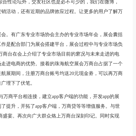
综合性论坛外，交友社区也是必不可少的，我们在微博，
促销活动，还有近期的品牌效应过程。让更多的用户了解万
会。有广东专业市场协会主办的专业市场年会，展会囊括
工作是配合部门为展会搭建平台，展会过程中与专业市场负
万商台在会上介绍了专业市场目前的窘况与未来走进的电
场走进电商的优势。接着的珠海航空展会万商台占据了一个
航展期间，注册万商台账号均送20元现金劵，可以再万商
推广埋下了伏笔。
万商平台相连接，建立app客户端的功能，开发app的展
了提升，开拓了app客户端，万商贷等等增值服务。与世
商盛宴。再次向广大群众烙上万商台深刻印记。同时实现