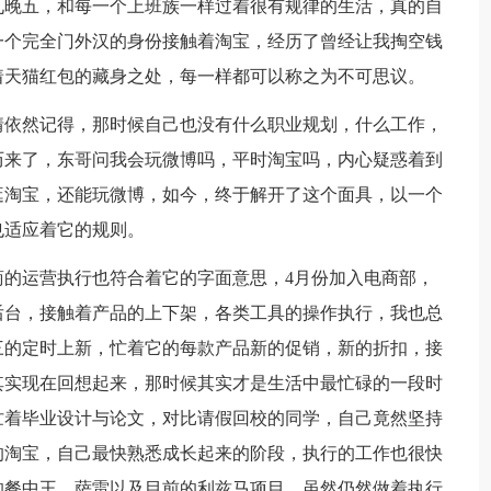
九晚五，和每一个上班族一样过着很有规律的生活，真的自
一个完全门外汉的身份接触着淘宝，经历了曾经让我掏空钱
着天猫红包的藏身之处，每一样都可以称之为不可思议。
依然记得，那时候自己也没有什么职业规划，什么工作，
历来了，东哥问我会玩微博吗，平时淘宝吗，内心疑惑着到
逛淘宝，还能玩微博，如今，终于解开了这个面具，以一个
也适应着它的规则。
运营执行也符合着它的字面意思，4月份加入电商部，
后台，接触着产品的上下架，各类工具的操作执行，我也总
三的定时上新，忙着它的每款产品新的促销，新的折扣，接
其实现在回想起来，那时候其实才是生活中最忙碌的一段时
忙着毕业设计与论文，对比请假回校的同学，自己竟然坚持
的淘宝，自己最快熟悉成长起来的阶段，执行的工作也很快
的餐中王、萨雷以及目前的利兹马项目，虽然仍然做着执行