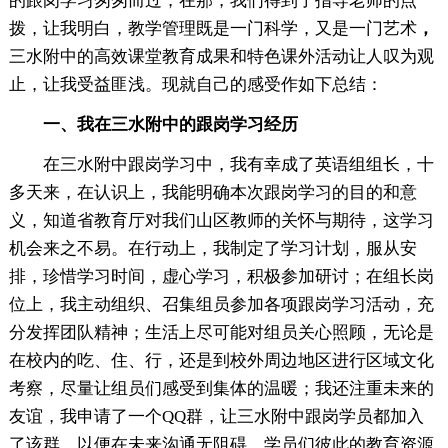
的跟岗学习匆匆而过，在那，我们得到了指导老师的点
拨，让我明白，教学管理既是一门科学，又是一门艺术
，
三水附中的高效课堂教育成果和特色课外活动让人叹为观
止，让我受益匪浅。现就自己的感受作如下总结：
一、我在三水附中的跟岗学习经历
在三水附中跟岗学习中，我有幸成了英语组组长，十
多天来，在认识上，我能明确本次跟岗学习的目的和意
义，知道省教育厅对我们山区教师的关怀与期待，这学习
机会来之不易。在行动上，我制定了学习计划，服从安
排，珍惜学习时间，虚心学习，积极参加研讨；在组长岗
位上，我主动组织、召集组员参加各项跟岗学习活动，充
分发挥团队精神；生活上尽可能对组员关心照顾，无论是
在校内的吃、住、行，还是到校外周边地区进行区域文化
考察，尽量让组员们感受到集体的温暖；我还注重未来的
友谊，我申请了一个QQ群，让三水附中跟岗学员都加入
了该群，以便在未来沟通无阻碍，学员们彼此的教育资源