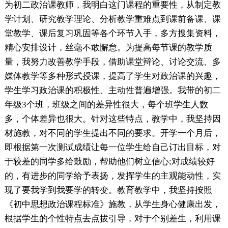
为初二政治课教师，我明白这门课程的重要性，从制定教
学计划、研究教学理论、分析教学重难点到课前备课、课
堂教学、课后复习巩固等各个环节入手，多方搜集资料，
精心安排设计，丝毫不敢懈怠。为提高每节课的教学质
量，我努力改善教学手段，借助课堂辩论、讨论交流、多
媒体教学等多种形式授课，提高了学生对政治课的兴趣，
学生学习政治课的积极性、主动性普遍增强。我带的初二
年级3个班，班级之间的差异性很大，每个班学生人数
多，个体差异也很大。针对这些特点，教学中，我坚持因
材施教，对不同的学生提出不同的要求。开学一个月后，
即根据第一次测试成绩让每一位学生给自己订出目标，对
于较差的同学多给鼓励，帮助他们树立信心;对成绩较好
的，有进步的同学给予表扬，发挥学生的主观能动性，实
现了要我学到我要学的转变。教育教学中，我坚持按照
《初中思想政治课程标准》施教，从学生身心健康出发，
根据学生的个性特点去点拔引导，对于个别差生，利用课