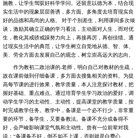
施教，让学生驾驭好科学学问。还留意以德为本，结合现
实生活中的现象层层善诱，多方面、多角度去培育现实良
好的品德和高尚的人格。 对于个别差生，利用课间多次倾
谈，激励其确立正确的学习看法，主动面对人生，而对优
生，教化其戒骄戒躁努力向上，再接再厉，再创佳绩。通
过现实生活中的典范，让学生树立自觉地从德、智、体、
美、劳全方面去发展自己的观念，树立崇高远大的志向。
作为教初二政治课的.老师，明白自己对教材的生疏，
故在课前做到仔细备课，多方面去搜集相关的资料。为提
高每节课的进行效果，教学质量，本人注意探讨教材，把
握好基础、重点难点。通过培育学生学习政治的爱好，调
动学生学习的主动性、主动性，提高课堂的教学质量，按
时完成教学任务。教学中，备课是一个必不行少，非常重
要的环节，备学生，又要备教法。备课不充分或备得不
好，会严峻影响课堂气氛和主动性。曾有一位前辈对我
说：“备课备不好，倒不如不上课，否则就是白费心