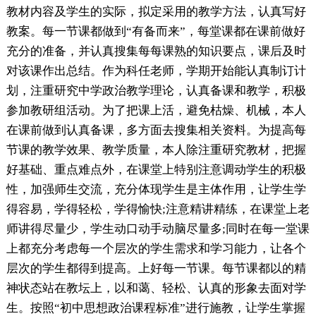
教材内容及学生的实际，拟定采用的教学方法，认真写好
教案。每一节课都做到“有备而来”，每堂课都在课前做好
充分的准备，并认真搜集每每课熟的知识要点，课后及时
对该课作出总结。作为科任老师，学期开始能认真制订计
划，注重研究中学政治教学理论，认真备课和教学，积极
参加教研组活动。为了把课上活，避免枯燥、机械，本人
在课前做到认真备课，多方面去搜集相关资料。为提高每
节课的教学效果、教学质量，本人除注重研究教材，把握
好基础、重点难点外，在课堂上特别注意调动学生的积极
性，加强师生交流，充分体现学生是主体作用，让学生学
得容易，学得轻松，学得愉快;注意精讲精练，在课堂上老
师讲得尽量少，学生动口动手动脑尽量多;同时在每一堂课
上都充分考虑每一个层次的学生需求和学习能力，让各个
层次的学生都得到提高。上好每一节课。每节课都以的精
神状态站在教坛上，以和蔼、轻松、认真的形象去面对学
生。按照“初中思想政治课程标准”进行施教，让学生掌握