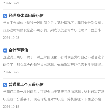
收集整理的幼儿园教师个人原因辞职信，欢迎阅读，希望大家能够喜
2024-10-29
欢。幼儿园教师个人原
经理身体原因辞职信
当在工作岗位上待过一段时间之后，某种情况下，我们会告别公司，
想必这时写辞职是必不可少的。到底该怎么写辞职信呢？下面是小编
整理的经理身体原因辞职信，希望对大家有所帮助。经理身体原因辞
2024-10-28
职信1尊敬的领导：您
会计辞职信
企业员工离职，属于一种正常的现象，有时候会觉得自己不适合这个
岗位了，那么就会向领导提出辞职。你知道写辞职信需要注意哪些问
题吗？以下是小编帮大家整理的会计辞职信，供大家参考借鉴，希望
2024-10-25
可以帮助到有需要的朋
普通员工个人辞职信
当我们工作一段时间后，可能会由于某些问题而辞职，这时候写好辞
职信就十分重要了。现在你是否对辞职信一筹莫展呢？下面是小编为
大家整理的普通员工个人辞职信，供大家参考借鉴，希望可以帮助到
2024-10-18