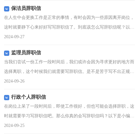
职信1尊敬的领导：您
保洁员辞职信
在人生中会更换工作是正常的事情，有时会因为一些原因离开岗位，
这时就要静下心来好好写写辞职信了。到底该怎么写辞职信呢？以下
是小编帮大家整理的保洁员辞职信，欢迎大家借鉴与参考，希望对大
2024-09-27
家有所帮助。保洁员辞
监理员辞职信
当我们尝试一份工作一段时间后，我们或许会因为寻求更好的地方而
选择离职，这个时候我们就需要写辞职信。是不是苦于写不出正规的
辞职信呢？下面是小编整理的监理员辞职信，仅供参考，大家一起来
2024-09-26
看看吧。监理员辞职信
行政个人辞职信
在岗位上呆了一段时间后，即使工作很好，但也可能会选择辞职，这
时就需要学习写辞职信吧。那么你真的会写辞职信吗？以下是小编为
大家收集的行政个人辞职信，欢迎大家借鉴与参考，希望对大家有所
2024-09-25
帮助。行政个人辞职信