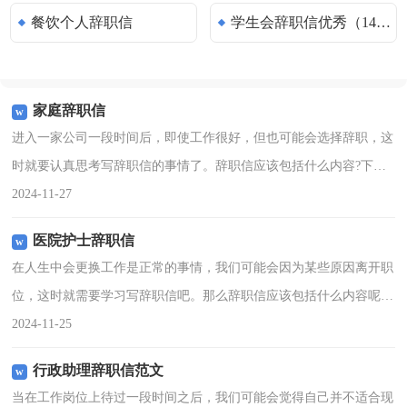
餐饮个人辞职信
学生会辞职信优秀（14篇）
家庭辞职信
进入一家公司一段时间后，即使工作很好，但也可能会选择辞职，这
时就要认真思考写辞职信的事情了。辞职信应该包括什么内容?下面
是小编精心整理的家庭辞职信，仅供参考，欢迎大家阅读。家庭辞职
2024-11-27
信1尊敬的领导：您好
医院护士辞职信
在人生中会更换工作是正常的事情，我们可能会因为某些原因离开职
位，这时就需要学习写辞职信吧。那么辞职信应该包括什么内容呢？
下面是小编收集整理的医院护士辞职信，仅供参考，大家一起来看看
2024-11-25
吧。医院护士辞职信1
行政助理辞职信范文
当在工作岗位上待过一段时间之后，我们可能会觉得自己并不适合现