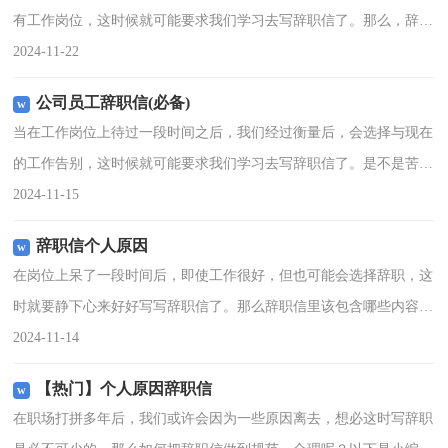
有工作岗位，这时候就可能要求我们学习去写辞职信了。那么，辞职
信到底怎么写呢？以下是小编收集整理的行政助理辞职信范文，仅供
2024-11-22
参考，大家一起来看看
公司员工辞职信(必备)
当在工作岗位上待过一段时间之后，我们经过衡量后，会选择与现在
的工作告别，这时候就可能要求我们学习去写辞职信了。是不是苦于
写不出正规的辞职信呢？下面是小编精心整理的公司员工辞职信，欢
2024-11-15
迎阅读，希望大家能够
辞职信个人原因
在岗位上呆了一段时间后，即使工作很好，但也可能会选择辞职，这
时就要静下心来好好写写辞职信了。那么辞职信里该包含哪些内容
呢？以下是小编帮大家整理的辞职信个人原因，欢迎大家分享。辞职
2024-11-14
信个人原因1尊敬的领导
【热门】个人原因辞职信
在职场打拼多年后，我们或许会因为一些原因离去，想必这时写辞职