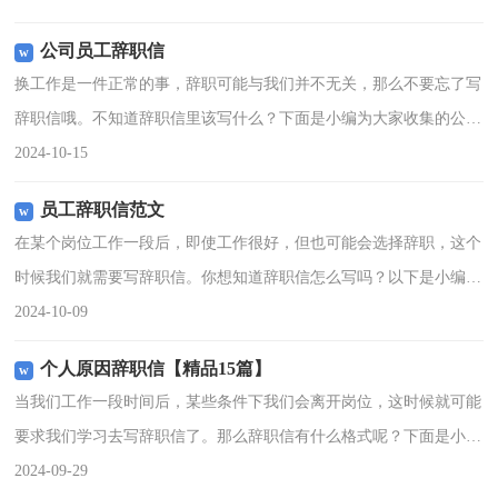
有需要的朋友。普通员
公司员工辞职信
换工作是一件正常的事，辞职可能与我们并不无关，那么不要忘了写
辞职信哦。不知道辞职信里该写什么？下面是小编为大家收集的公司
员工辞职信，欢迎大家借鉴与参考，希望对大家有所帮助。公司员工
2024-10-15
辞职信1尊敬的领导：
员工辞职信范文
在某个岗位工作一段后，即使工作很好，但也可能会选择辞职，这个
时候我们就需要写辞职信。你想知道辞职信怎么写吗？以下是小编精
心整理的员工辞职信范文，希望对大家有所帮助。员工辞职信范文1
2024-10-09
尊敬的邓主任：您好!
个人原因辞职信【精品15篇】
当我们工作一段时间后，某些条件下我们会离开岗位，这时候就可能
要求我们学习去写辞职信了。那么辞职信有什么格式呢？下面是小编
收集整理的个人原因辞职信，仅供参考，欢迎大家阅读。个人原因辞
2024-09-29