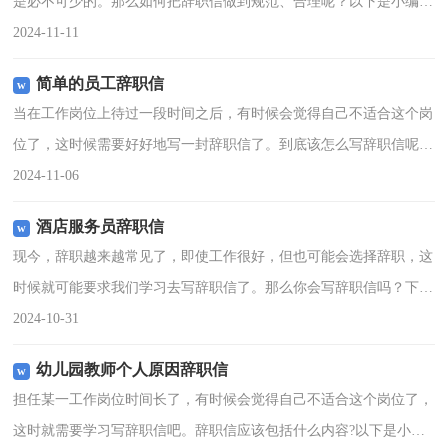
是必不可少的。那么如何把辞职信做到规范、合理呢？以下是小编整
理的个人原因辞职信，希望能够帮助到大家。个人原因辞职信1尊敬
2024-11-11
的x局长，x站长以及
简单的员工辞职信
当在工作岗位上待过一段时间之后，有时候会觉得自己不适合这个岗
位了，这时候需要好好地写一封辞职信了。到底该怎么写辞职信呢？
以下是小编为大家整理的简单的员工辞职信，欢迎大家借鉴与参考，
2024-11-06
希望对大家有所帮助。
酒店服务员辞职信
现今，辞职越来越常见了，即使工作很好，但也可能会选择辞职，这
时候就可能要求我们学习去写辞职信了。那么你会写辞职信吗？下面
是小编帮大家整理的酒店服务员辞职信，希望对大家有所帮助。酒店
2024-10-31
服务员辞职信1尊敬的
幼儿园教师个人原因辞职信
担任某一工作岗位时间长了，有时候会觉得自己不适合这个岗位了，
这时就需要学习写辞职信吧。辞职信应该包括什么内容?以下是小编